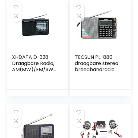
XHDATA D-328
TECSUN PL-880
Draagbare Radio,
draagbare stereo
AM(MW)/FM/SW
breedbandradio
Kleine Batterij
met LW/KW/MW
Radio, MP3 speler,
SSB-PLL-modi FM
Mini Pocket
(64-108 MHz)
Transistor Radio
met oplaadbare
batterij(BL5C)