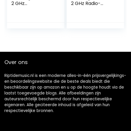
2 GHz
2 GHz Radio-
softwaredefinition
ontvanger Hoge
radio-ontvanger,
gevoeligheid voor
DSP-SDR-
HF UHF VHF FM AM
ontvanger,
ruisonderdrukking,
draagbare
draadloze
ontvanger met
3,5-inch
Over ons
touchscreen,
ondersteunt AM,
SSB, NFM, WFM, CW
Riptidemusic.nl is een moderne alles-in-één prijsvergelijkings-
en beoordelingswebsite die de beste deals biedt die
beschikbaar zijn op amazon en u op de hoogte houdt via de
laatst toegevoegde blogs. Alle afbeeldingen zijn
auteursrechtelijk beschermd door hun respectievelijke
eigenaren. Alle geciteerde inhoud is afgeleid van hun
respectievelijke bronnen.