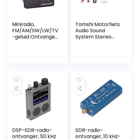
Miniradio,
Tomshi Motorfiets
FM/AM/SW/LW/TV
Audio Sound
-geluid Ontvanger
System Stereo
met volledige
Luidspreker
frequentie
Waterdicht
Ontvangst van
Motorfiets Roller
radio, draagbare
Fm Radio USB Tf
stereoradio met
MP3 Muziekspeler
klok en alarm voor
Kit
zak/buiten/binnen.
(10K)
DSP-SDR-radio-
SDR-radio-
ontvanger, 50 kHz
ontvanger, 10 kHz-