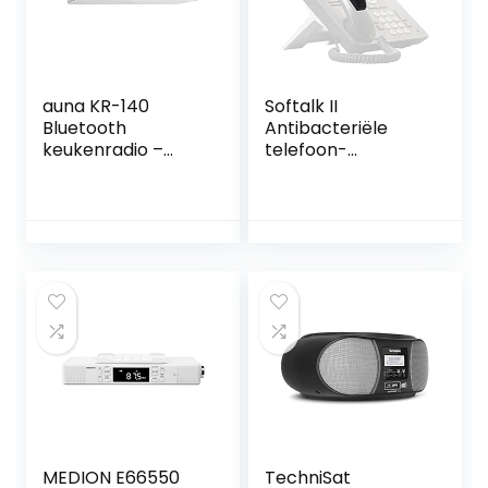
auna KR-140
Softalk II
Bluetooth
Antibacteriële
keukenradio –
telefoon-
ingebouwde radio,
schoudersteun,
DAB + / FM
vaste
keukenradio,
telefoonaccessoir
handsfree-functie,
e voor kantoor
DAB + / FM, LED-
met antislip Ergo-
werkbladverlichtin
Grip kussen en
g, touchscreen,
zelfklevende
zilver
tape-bevestiging,
houtskool
MEDION E66550
TechniSat