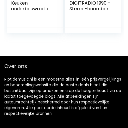
Keuken
DIGITRADIO 1990 –
onderbouwradio
Stereo-boombox
met Bluetooth-
met DAB+/FM-
functie (PLL FM-
radio en CD-
radio, handsfree-
speler (Bluetooth-
functie, 2 x 2,7 W
audiostreaming,
RMS, timerfunctie,
hoofdtelefoonaan
LED-display) wit
sluiting, USB, AUX in,
oplaadfunctie,
klok, 2 x 1,5 watt
uitgangsvermogen
Over ons
) zwart
Riptidemusic.nl is een moderne alles-in-één prijsvergelijkings-
en beoordelingswebsite die de beste deals biedt die
beschikbaar zijn op amazon en u op de hoogte houdt via de
laatst toegevoegde blogs. Alle afbeeldingen zijn
auteursrechtelijk beschermd door hun respectievelijke
eigenaren. Alle geciteerde inhoud is afgeleid van hun
respectievelijke bronnen.