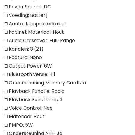
□ Power Source: DC
□ Voeding: Batterij
□ Aantal luidsprekerkast: 1
□ kabinet Materiaal: Hout
□ Audio Crossover: Full-Range
□ Kanalen: 3 (2.1)
□ Feature: None
□ Output Power: 6W
□ Bluetooth versie: 4.1
□ Ondersteuning Memory Card: Ja
□ Playback Functie: Radio
□ Playback Functie: mp3
□ Voice Control: Nee
□ Materiaal: Hout
□ PMPO: 5W
□ Ondersteuning APP: Ja