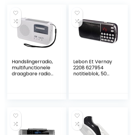
Handslingerradio,
Lebon Et Vernay
multifunctionele
2208 627954
draagbare radio
notitieblok, 50
ABS Efficiënte 500
vellen, 10 x 25,9 cm
mAh batterij LED-
lamp voor buiten