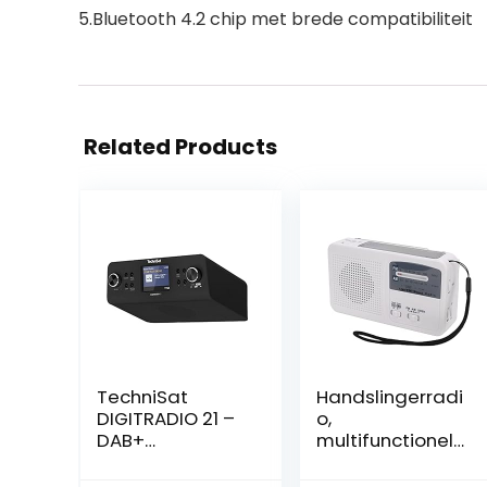
5.Bluetooth 4.2 chip met brede compatibiliteit
Related Products
TechniSat
Handslingerradi
DIGITRADIO 21 –
o,
DAB+
multifunctionele
onderbouw-
draagbare
keukenradio
radio ABS