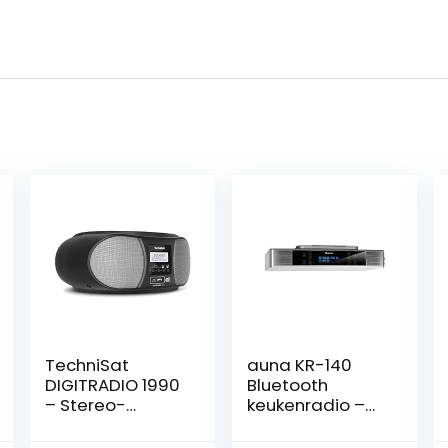
TechniSat
auna KR-140
DIGITRADIO 1990
Bluetooth
– Stereo-
keukenradio –
boombox met
ingebouwde
DAB+/FM-radio
radio, DAB + / FM