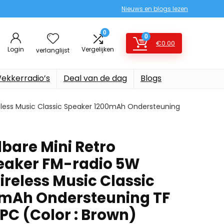
Nieuws en blogs lezen
0
0
€
0.00
Login
Vergelijken
verlanglijst
ekkerradio’s
Deal van de dag
Blogs
eless Music Classic Speaker 1200mAh Ondersteuning
bare Mini Retro
eaker FM-radio 5W
reless Music Classic
0mAh Ondersteuning TF
PC (Color : Brown)