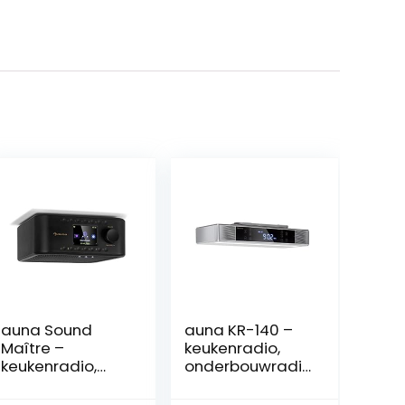
auna Sound
auna KR-140 –
Maître –
keukenradio,
keukenradio,
onderbouwradi
internet/DAB + /
o, VHF PLL-
FM
radiotuner, 4.1