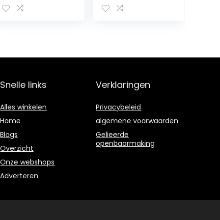
onderbouwradi
Bluetooth, 40
o, bluetooth
voorkeurzenders
functie, tft-
, LED-
kleurendisplay,
werkbladverlicht
stereoluidsprek
ing,
ers, 2 x 1 watt
waterafstotend
RMS, aux-
touchscreen,
ingang, led-
dubbel alarm,
Snelle links
Verklaringen
verlichting,
zilver
kookwekker,
zwart
Alles winkelen
Privacybeleid
Home
algemene voorwaarden
Blogs
Gelieerde
openbaarmaking
Overzicht
Onze webshops
Adverteren