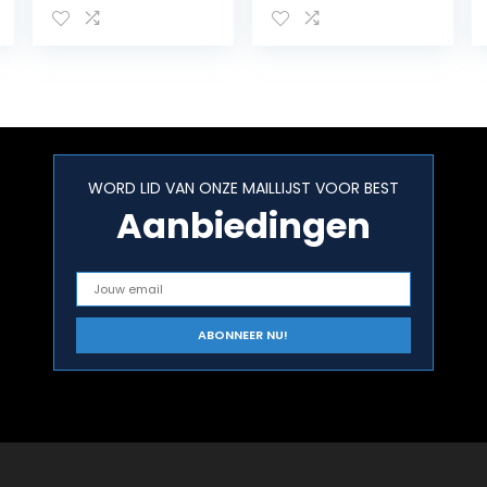
en CD-speler
keukenradio,
(Bluetooth-
handsfree-
audiostreaming,
functie, DAB + /
hoofdtelefoona
FM, LED-
ansluiting, USB,
werkbladverlicht
AUX in,
ing,
oplaadfunctie,
touchscreen,
klok, 2 x 1,5 watt
zilver
WORD LID VAN ONZE MAILLIJST VOOR BEST
uitgangsvermo
gen) zwart
Aanbiedingen