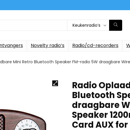
Keukenradio’s
ontvangers
Novelty radio’s
Radio/cd-recorders
W
dbare Mini Retro Bluetooth Speaker FM-radio 5W draagbare Wir
Radio Oplaad
Bluetooth Sp
draagbare Wi
Speaker 120
Card AUX for 