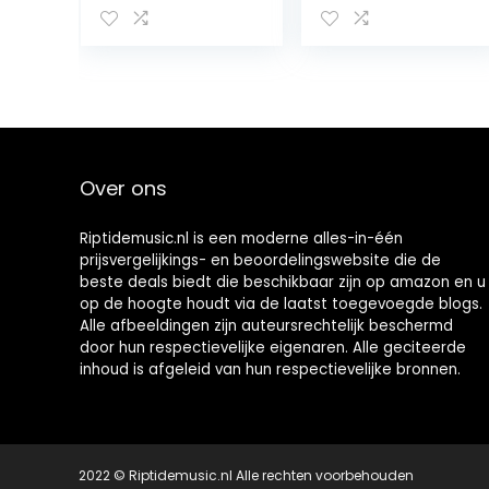
(DAB+, FM, 2,8
Efficiënte 500
inch
mAh batterij
kleurendisplay,
LED-lamp voor
favoriete
buiten
geheugen,
wekker,
hoofdtelefoona
ansluiting) zwart
Over ons
Riptidemusic.nl is een moderne alles-in-één
prijsvergelijkings- en beoordelingswebsite die de
beste deals biedt die beschikbaar zijn op amazon en u
op de hoogte houdt via de laatst toegevoegde blogs.
Alle afbeeldingen zijn auteursrechtelijk beschermd
door hun respectievelijke eigenaren. Alle geciteerde
inhoud is afgeleid van hun respectievelijke bronnen.
2022 © Riptidemusic.nl Alle rechten voorbehouden