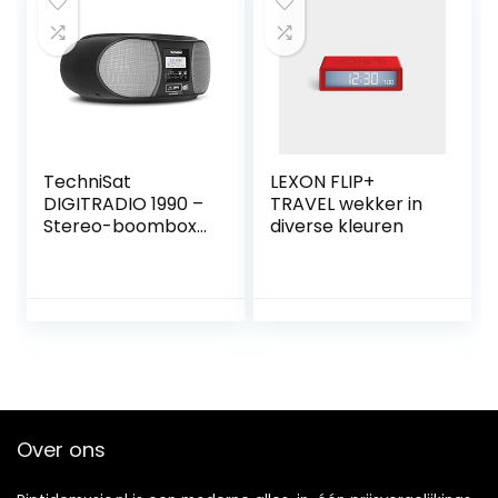
g, touchscreen,
zilver
TechniSat
LEXON FLIP+
DIGITRADIO 1990 –
TRAVEL wekker in
Stereo-boombox
diverse kleuren
met DAB+/FM-
radio en CD-
speler (Bluetooth-
audiostreaming,
hoofdtelefoonaan
sluiting, USB, AUX in,
oplaadfunctie,
klok, 2 x 1,5 watt
uitgangsvermogen
Over ons
) zwart