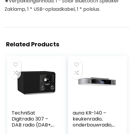
★Verpakkingsinhoud: 1 * Solar Bluetooth Speaker
Zaklamp, 1 * USB-oplaadkabel, 1 * polslus.
Related Products
TechniSat
auna KR-140 –
Digitradio 307 –
keukenradio,
DAB radio (DAB+,
onderbouwradio,
FM, AUX-ingang,
VHF PLL-