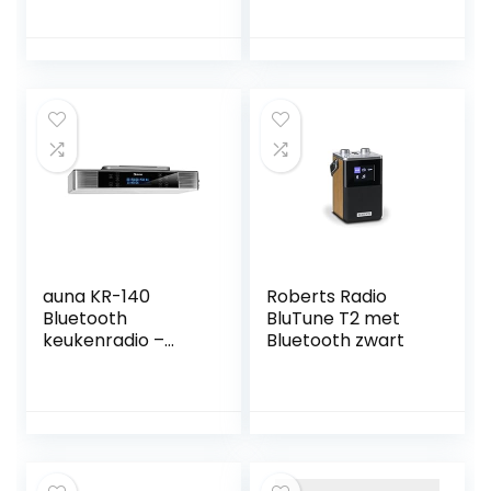
hoofdtelefoonaan
radiotuner, 4.1
sluiting,
Bluetooth, 40
favorietengeheug
voorkeurzenders,
en, wekker,
LED-
slaaptimer, klok-
werkbladverlichtin
en
g, waterafstotend
datumweergave,
touchscreen,
5W RMS
dubbel alarm,
monolluidspreker)
zilver
zwart, 22 x 13,9 x
16,5 cm
auna KR-140
Roberts Radio
Bluetooth
BluTune T2 met
keukenradio –
Bluetooth zwart
ingebouwde radio,
DAB + / FM
keukenradio,
handsfree-functie,
DAB + / FM, LED-
werkbladverlichtin