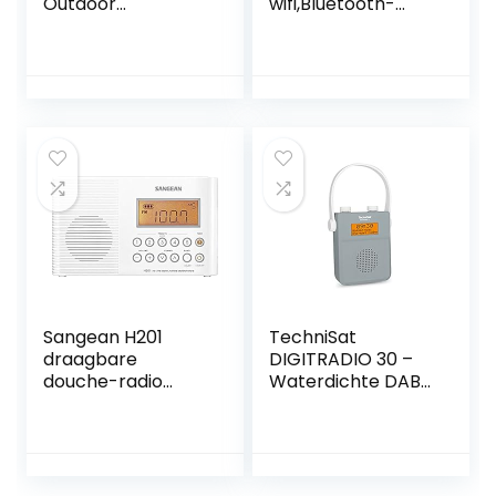
Outdoor
wifi,Bluetooth-
Waterdichte AM
luidsprekers
FM-radio –
draagbare douche
Ingebouwde
draadloze
luidspreker op
douche,Waterdich
batterijen –
t met
Draagbare
Lcd,Radio,Crystal
badkamer
Sound,Compatibel
hangende douche
met
Sangean H201
TechniSat
draagbare
DIGITRADIO 30 –
douche-radio
Waterdichte DAB+
(FM-tuner,
douche-radio (FM,
waterdicht, led-
DAB digitale radio,
zaklamp,
geïntegreerde
draaggreep) wit
accu, Bluetooth,
waterdicht