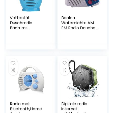
Vattentät
Baalaa
Duschradio
Waterdichte AM
Badrums
FM Radio Douche
Högtalarknapp
Radio met
Justerbar Volym
Luidspreker voor
Hängande AM/FM-
Badkamer
Radio Med
Topphandtag Med
USB- Och TF-
Kortport 96-Bitars
Högupplöst För
Badrum Inomhus
blue
Radio met
Digitale radio
Bluetooth,Home
internet