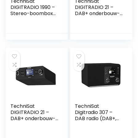
TechniSat
TechniSat
DIGITRADIO 1990 –
DIGITRADIO 21 –
Stereo-boombox
DAB+ onderbouw-
met DAB+/FM-
keukenradio (DAB+,
radio en CD-speler
FM, 2,8 inch
(Bluetooth-
kleurendisplay,
audiostreaming,
favoriete
hoofdtelefoonaansl
geheugen, wekker,
uiting, USB, AUX in,
hoofdtelefoonaansl
oplaadfunctie, klok,
uiting) wit
2 x 1,5 watt
uitgangsvermogen
) zwart
TechniSat
TechniSat
DIGITRADIO 21 –
Digitradio 307 –
DAB+ onderbouw-
DAB radio (DAB+,
keukenradio (DAB+,
FM, AUX-ingang,
FM, 2,8 inch
hoofdtelefoonaansl
kleurendisplay,
uiting,