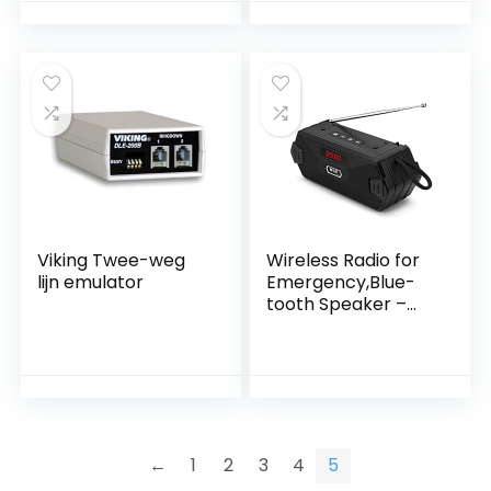
favoriete
favorietengeheuge
geheugen, wekker,
n, wekker,
hoofdtelefoonaansl
slaaptimer, klok-
uiting) zwart
en
datumweergave,
5W RMS
monolluidspreker)
zwart, 22 x 13,9 x
16,5 cm
Viking Twee-weg
Wireless Radio for
lijn emulator
Emergency,Blue-
tooth Speaker –
Weather Alert
Portable Radio,
Portable Noaa
Radio for Outdoor
Camping & Hiking
B/a
←
1
2
3
4
5