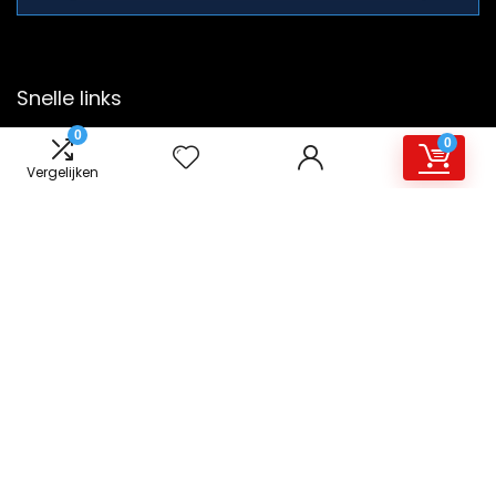
Snelle links
0
0
Alles winkelen
Vergelijken
Home
Blogs
Overzicht
Onze webshops
Adverteren
Verklaringen
Privacybeleid
algemene voorwaarden
Gelieerde openbaarmaking