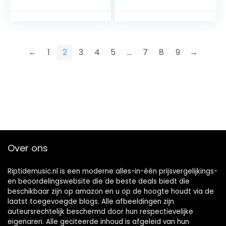
LCD-display, net-
en batterijvoeding,
kinderen CD, zwart
←
1
2
3
4
5
…
7
8
9
→
Over ons
Riptidemusic.nl is een moderne alles-in-één prijsvergelijkings-
en beoordelingswebsite die de beste deals biedt die
beschikbaar zijn op amazon en u op de hoogte houdt via de
laatst toegevoegde blogs. Alle afbeeldingen zijn
auteursrechtelijk beschermd door hun respectievelijke
eigenaren. Alle geciteerde inhoud is afgeleid van hun