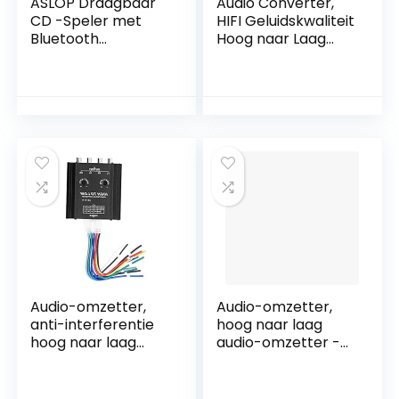
ASLOP Draagbaar
Audio Converter,
CD -Speler met
HIFI Geluidskwaliteit
Bluetooth
Hoog naar Laag
Wandmontage Fm
Audio Converter
Radio Ingebouwde
met 15CM
HiFi-luidsprekers
Dedicated Line
met
voor DVD voor
afstandsbediening
Cassettespeler
Hoofdtelefoonuitga
voor Auto
ng
Audio-omzetter,
Audio-omzetter,
anti-interferentie
hoog naar laag
hoog naar laag
audio-omzetter -
audio-omzetter
lijn met 15 cm
voor dvd voor
speciale lijn voor
cassettespeler
auto voor