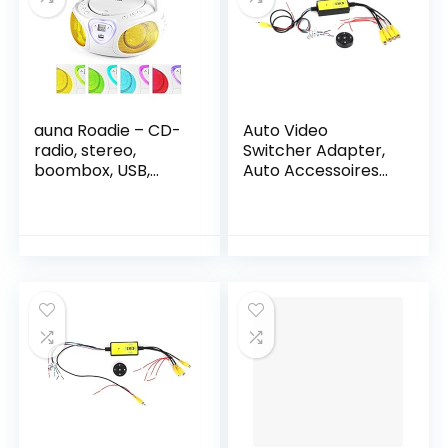
auna Roadie – CD-
Auto Video
radio, stereo,
Switcher Adapter,
boombox, USB,
Auto Accessoires
MP3, FM-
Eenvoudige
radiotuner,
bediening Video
Bluetooth 2.1, LED-
Switcher Slijtvast
verlichting, 2 x 1,5 W
voor auto-
RMS-voeding,
onderdelen voor
netvoeding en
verschillende
batterijvoeding, wit
automodellen