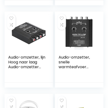
cassettespeler
voor dvd
Audio-omzetter, lijn
Audio-omzetter,
Hoog naar laag
snelle
Audio-omzetter
warmteafvoer
Snelle
Hoog naar laag
warmteafvoer voor
Audio-omzetter
cassettespeler
Ruisonderdrukking
voor auto voor dvd
voor
cassettespeler
voor dvd