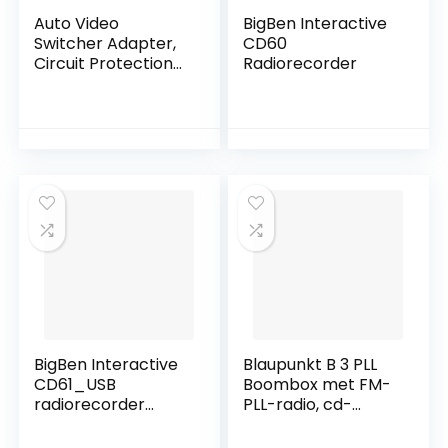
Auto Video
BigBen Interactive
Switcher Adapter,
CD60
Circuit Protection
Radiorecorder
Slijtvaste Video
Switcher 4 Input 1
Output voor
verschillende
automodellen voor
auto-onderdelen
BigBen Interactive
Blaupunkt B 3 PLL
CD61_USB
Boombox met FM-
radiorecorder
PLL-radio, cd-
(MP3)
speler, AUX-IN,
stereoluidsprekers,