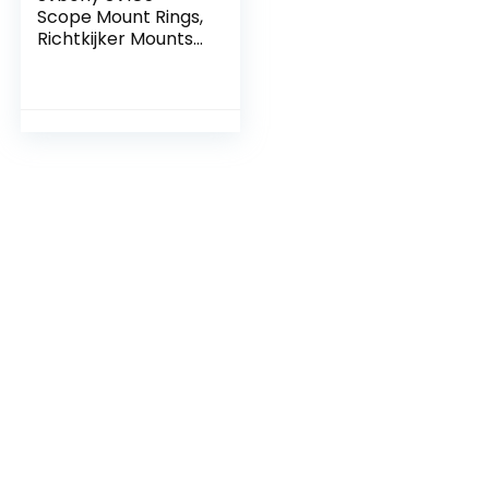
Scope Mount Rings,
Richtkijker Mounts
20-22mm, 10mm
Hoogte Aluminium
Picatinny Weaver
Scope Mount Voor
Outdoor
Sportactiviteiten