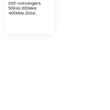
DSP-ontvangers,
50kHz‑200MHz
400MHz‑2GHz
radio-ontvanger
UHF-opslag voor
thuisbioscoop voor
opnamestudio