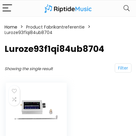
Home
Product Fabrikantreferentie
Luroze93f1qi84ub8704
‎Luroze93f1qi84ub8704
Filter
Showing the single result