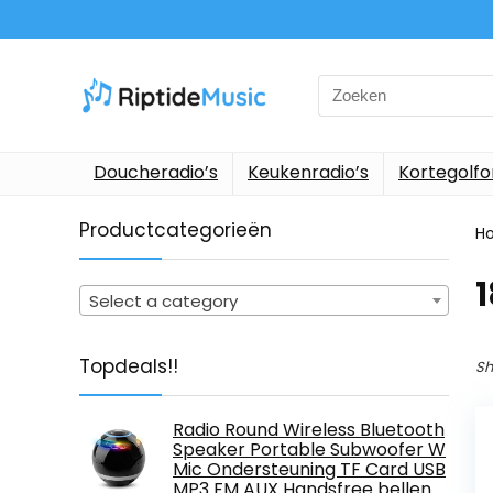
Search
for:
Doucheradio’s
Keukenradio’s
Kortegolf
Productcategorieën
H
‎
Select a category
Topdeals!!
Sh
Radio Round Wireless Bluetooth
Speaker Portable Subwoofer W
Mic Ondersteuning TF Card USB
MP3 FM AUX Handsfree bellen