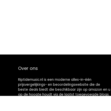
Over ons
Riptidemusic.nl is een moderne alles-in-één
prijsvergelijkings- en beoordelingswebsite die de
beste deals biedt die beschikbaar zijn op amazon en u
op de hoogte houdt via de laatst toegevoegde blogs.
Alle afbeeldingen zijn auteursrechtelijk beschermd
door hun respectievelijke eigenaren. Alle geciteerde
inhoud is afgeleid van hun respectievelijke bronnen.