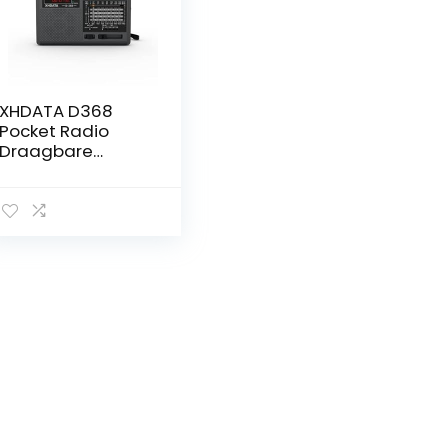
XHDATA D368
Pocket Radio
Draagbare
Transistor Radio
AM FM SW Batterij
Radio Retro
Ondersteunt TF-
kaart/USB/Blueto
oth Mp3-speler