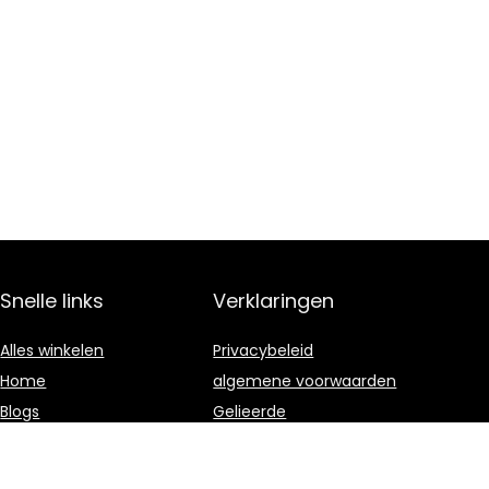
Snelle links
Verklaringen
Alles winkelen
Privacybeleid
Home
algemene voorwaarden
Blogs
Gelieerde
openbaarmaking
Overzicht
Onze webshops