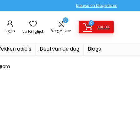
Nieuws en blogs lezen
0
0
€
0.00
Login
Vergelijken
verlanglijst
ekkerradio’s
Deal van de dag
Blogs
 gram