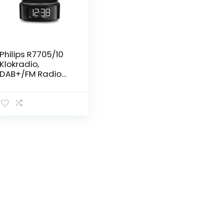
Philips R7705/10
Klokradio,
DAB+/FM Radio
(Bluetooth,
Dubbel alarm,
Sleeptimer,
Automatische
Tijdsynchronisatie
, Batterij als Back-
up, Draadloze
Telefoonoplader
e)