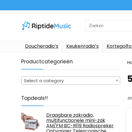
Search
for:
Doucheradio’s
Keukenradio’s
Kortegolf
Productcategorieën
H
‎
Select a category
Topdeals!!
Sh
Draagbare zakradio,
multifunctionele mini-zak
AM/FM BC-R119 Radiospreker
Ontvanger Telescopische