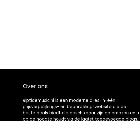
Over ons
Riptidemusic.nl is een moderne alles-in-één
prijsvergelijkings- en beoordelingswebsite die de
beste deals biedt die beschikbaar zijn op amazon en u
op de hoogte houdt via de laatst toegevoegde blogs.
Alle afbeeldingen zijn auteursrechtelijk beschermd
door hun respectievelijke eigenaren. Alle geciteerde
inhoud is afgeleid van hun respectievelijke bronnen.