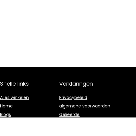
Snelle links
Verklaringen
Alles winkelen
Privacybeleid
Home
algemene voorwaarden
Blogs
Gelieerde
openbaarmaking
Overzicht
Onze webshops