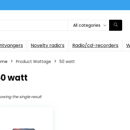
All categories
ontvangers
Novelty radio’s
Radio/cd-recorders
W
ome
Product Wattage
‎50 watt
50 watt
owing the single result