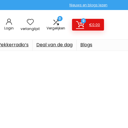
Nieuws en blogs lezen
0
0
€
0.00
Login
Vergelijken
verlanglijst
ekkerradio’s
Deal van de dag
Blogs