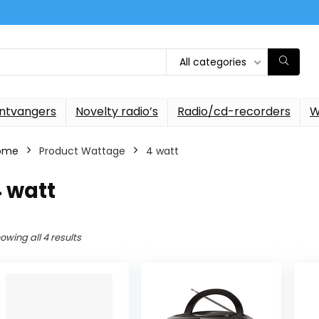
All categories
ontvangers
Novelty radio’s
Radio/cd-recorders
W
ome
Product Wattage
‎4 watt
4 watt
owing all 4 results