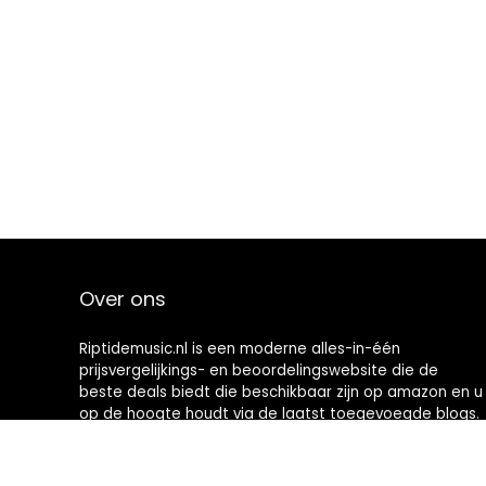
Over ons
Riptidemusic.nl is een moderne alles-in-één
prijsvergelijkings- en beoordelingswebsite die de
beste deals biedt die beschikbaar zijn op amazon en u
op de hoogte houdt via de laatst toegevoegde blogs.
Alle afbeeldingen zijn auteursrechtelijk beschermd
door hun respectievelijke eigenaren. Alle geciteerde
inhoud is afgeleid van hun respectievelijke bronnen.