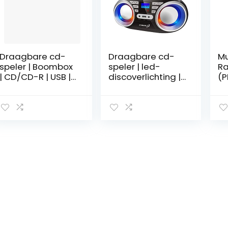
Draagbare cd-
Draagbare cd-
Mu
speler | Boombox
speler | led-
Ra
| CD/CD-R | USB |
discoverlichting |
(P
FM-radio | AUX-in
boombox |
we
|
CD/CD-R | USB |
(0
hoofdtelefoonaa
FM-radio | AUX-
le
nsluiting | CD-
ingang |
zw
speler |
hoofdtelefoonaa
kinderradio | CD-
nsluiting | 20
radio | stereo-
geheugensleuven
installatie |
| kinderradio |
compact
CD-radio |
systeem (Loopy
compact
Purple)
systeem
(zwart/zonnig