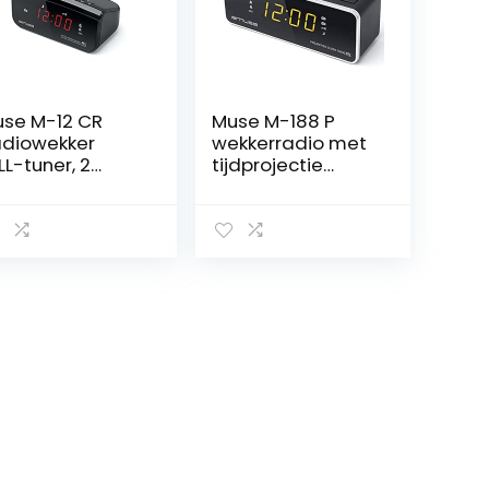
se M-12 CR
Muse M-188 P
diowekker
wekkerradio met
LL-tuner, 2
tijdprojectie
ktijden, 1,5 cm
(FM/MW, 2
,6 inch) rood
wektijden) zwart
d-display)
art