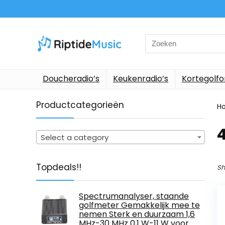
Search
for:
Doucheradio’s
Keukenradio’s
Kortegolf
Productcategorieën
H
‎
Select a category
Topdeals!!
Sh
Spectrumanalyser, staande
golfmeter Gemakkelijk mee te
nemen Sterk en duurzaam 1,6
MHz-30 MHz 0,1 W-11 W voor