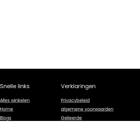
Snelle links
Verklaringen
Alles winkelen
Privacybeleid
Home
algemene voorwaarden
Blogs
Gelieerde
openbaarmaking
Overzicht
Onze webshops