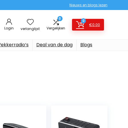
Nieuws en blogs lezen
0
0
€
0.00
Login
Vergelijken
verlanglijst
ekkerradio’s
Deal van de dag
Blogs