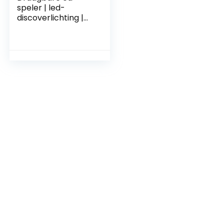
speler | led-
discoverlichting |
boombox | CD/CD-
R | USB | FM-radio |
AUX-ingang |
hoofdtelefoonaansl
uiting | 20
geheugensleuven |
kinderradio | CD-
radio | compact
systeem
(zwart/zonnig