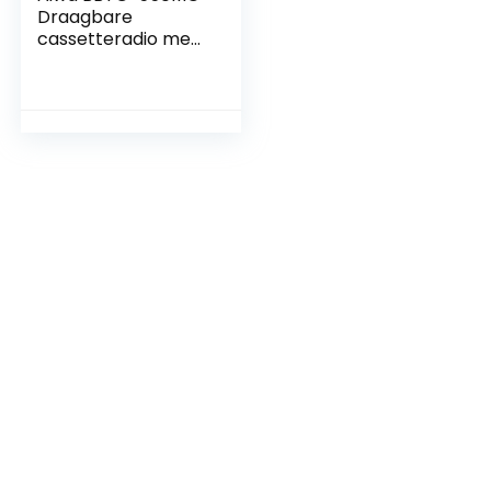
Draagbare
cassetteradio met
CD, Bluetooth en
USB,
cassetterecorder,
kleur: metallic grijs