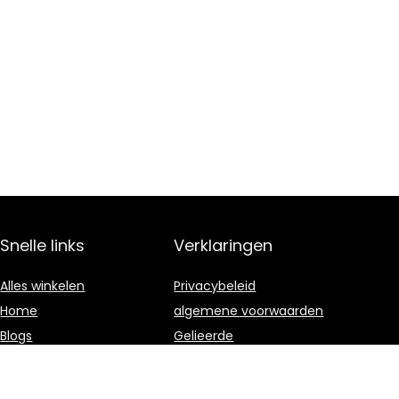
Snelle links
Verklaringen
Alles winkelen
Privacybeleid
Home
algemene voorwaarden
Blogs
Gelieerde
openbaarmaking
Overzicht
Onze webshops