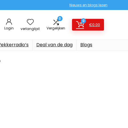
Nieuws en blogs lezen
0
0
€
0.00
Login
Vergelijken
verlanglijst
ekkerradio’s
Deal van de dag
Blogs
m