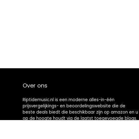
Over ons
Riptidemusic.nl is een moderne alles-in-één
prijsvergelijkings- en beoordelingswebsite die de
beste deals biedt die beschikbaar zijn op amazon en u
op de hoogte houdt via de laatst toegevoegde blogs.
Alle afbeeldingen zijn auteursrechtelijk beschermd
door hun respectievelijke eigenaren. Alle geciteerde
inhoud is afgeleid van hun respectievelijke bronnen.