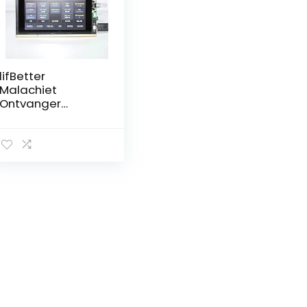
lifBetter
Malachiet
Ontvanger
Malahit DSP SDR
Kortegolf Radio
Ontvanger
Volledige Mode
50K-200MHz
400-2000MHz
Crack