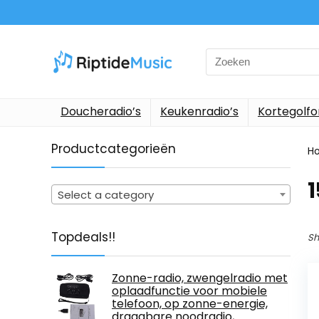
Search
for:
Doucheradio’s
Keukenradio’s
Kortegolf
Productcategorieën
H
‎
Select a category
Topdeals!!
Sh
Zonne-radio, zwengelradio met
oplaadfunctie voor mobiele
telefoon, op zonne-energie,
draagbare noodradio,