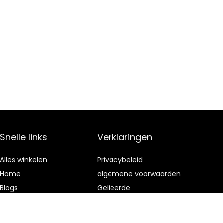
Snelle links
Verklaringen
Alles winkelen
Privacybeleid
Home
algemene voorwaarden
Blogs
Gelieerde
openbaarmaking
Overzicht
Onze webshops