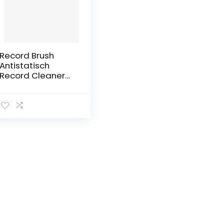
Record Brush
Antistatisch
Record Cleaner
Reinigingsborstel
Stofverwijderaar
voor platenspeler