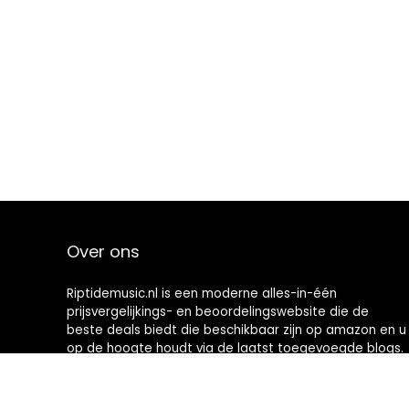
Over ons
Riptidemusic.nl is een moderne alles-in-één
prijsvergelijkings- en beoordelingswebsite die de
beste deals biedt die beschikbaar zijn op amazon en u
op de hoogte houdt via de laatst toegevoegde blogs.
Alle afbeeldingen zijn auteursrechtelijk beschermd
door hun respectievelijke eigenaren. Alle geciteerde
inhoud is afgeleid van hun respectievelijke bronnen.