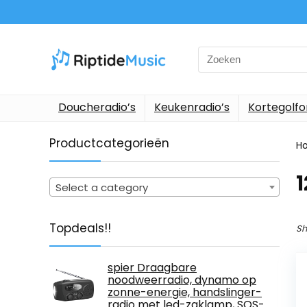
Search
for:
Doucheradio’s
Keukenradio’s
Kortegolf
Productcategorieën
H
‎
Select a category
Topdeals!!
Sh
spier Draagbare
noodweerradio, dynamo op
zonne-energie, handslinger-
radio met led-zaklamp, SOS-