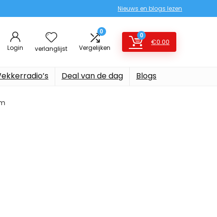
Nieuws en blogs lezen
0
0
€
0.00
Login
Vergelijken
verlanglijst
ekkerradio’s
Deal van de dag
Blogs
am