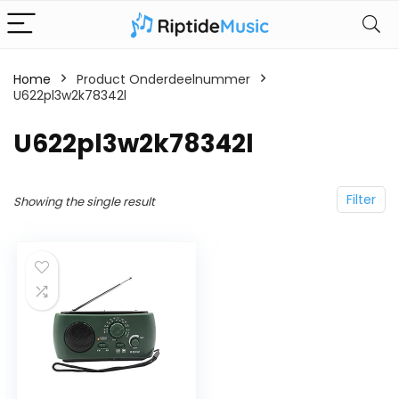
Home
Product Onderdeelnummer
U622pl3w2k78342l
‎U622pl3w2k78342l
Filter
Showing the single result