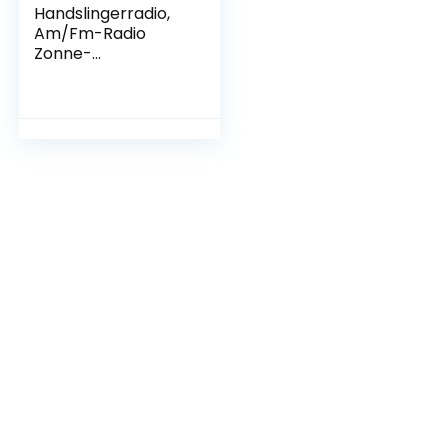
Handslingerradio,
Am/Fm-Radio
Zonne-
Oplaadradio Met
Led-Zaklamp
Noodradio
Noodzaklamp
Telefoonlader voor
Buiten Kamperen