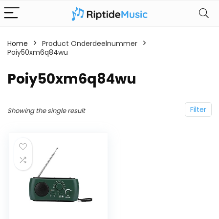
Home
Product Onderdeelnummer
Poiy50xm6q84wu
‎Poiy50xm6q84wu
Filter
Showing the single result