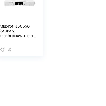
MEDION E66550
Keuken
onderbouwradio
met Bluetooth-
functie (PLL FM-
radio, handsfree-
functie, 2 x 2,7 W
RMS, timerfunctie,
LED-display) wit