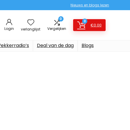
Nieuws en blogs lezen
0
0
€
0.00
Login
Vergelijken
verlanglijst
ekkerradio’s
Deal van de dag
Blogs