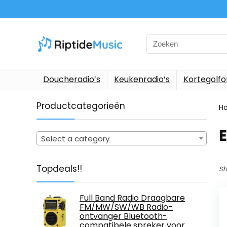
Search
for:
Doucheradio’s
Keukenradio’s
Kortegolf
Productcategorieën
H
‎
Select a category
Topdeals!!
Sh
Full Band Radio Draagbare
FM/MW/SW/WB Radio-
ontvanger Bluetooth-
compatibele spreker voor