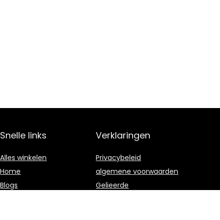
Snelle links
Verklaringen
Alles winkelen
Privacybeleid
Home
algemene voorwaarden
Blogs
Gelieerde
openbaarmaking
Overzicht
Onze webshops