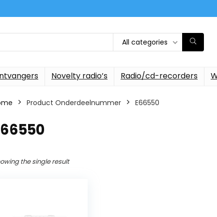
All categories
ontvangers
Novelty radio’s
Radio/cd-recorders
W
ome
Product Onderdeelnummer
‎E66550
E66550
owing the single result