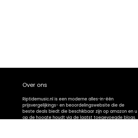
Over ons
Riptidemusic.nl is een moderne alles-in-één
prijsvergelijkings- en beoordelingswebsite die de
beste deals biedt die beschikbaar zijn op amazon en u
op de hoogte houdt via de laatst toegevoegde blogs.
Alle afbeeldingen zijn auteursrechtelijk beschermd
door hun respectievelijke eigenaren. Alle geciteerde
inhoud is afgeleid van hun respectievelijke bronnen.