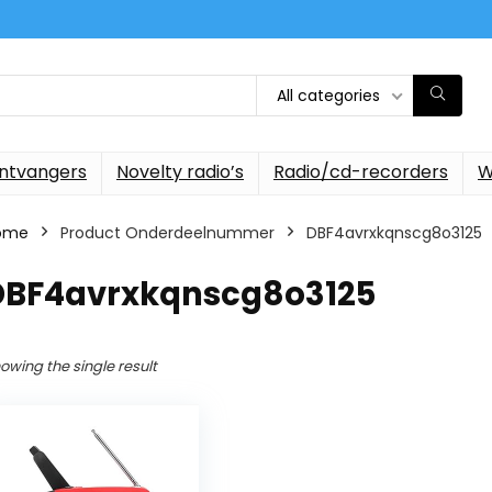
All categories
ontvangers
Novelty radio’s
Radio/cd-recorders
W
ome
Product Onderdeelnummer
‎DBF4avrxkqnscg8o3125
‎DBF4avrxkqnscg8o3125
owing the single result