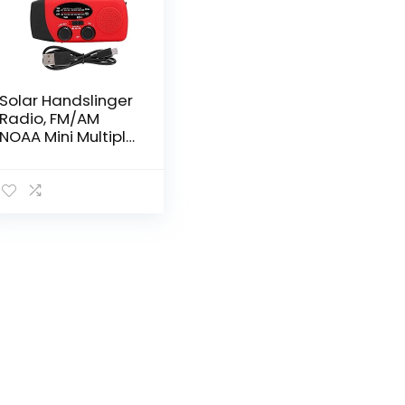
Solar Handslinger
Radio, FM/AM
NOAA Mini Multiple
Waveband
Receiver Radio,
1000 MAH Batterij
360 Graden
Trekstang
Antenne Radio
Draagbaar met
NOAA Functie