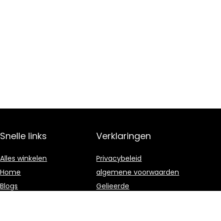
Snelle links
Verklaringen
Alles winkelen
Privacybeleid
Home
algemene voorwaarden
Blogs
Gelieerde
openbaarmaking
Overzicht
Onze webshops