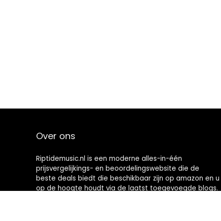
Over ons
Riptidemusic.nl is een moderne alles-in-één
prijsvergelijkings- en beoordelingswebsite die de
beste deals biedt die beschikbaar zijn op amazon en u
op de hoogte houdt via de laatst toegevoegde blogs.
Alle afbeeldingen zijn auteursrechtelijk beschermd
door hun respectievelijke eigenaren. Alle geciteerde
inhoud is afgeleid van hun respectievelijke bronnen.