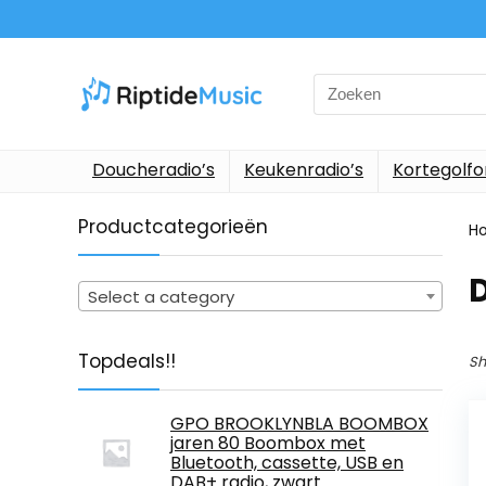
Search
for:
Doucheradio’s
Keukenradio’s
Kortegolf
Productcategorieën
H
Select a category
Topdeals!!
Sh
GPO BROOKLYNBLA BOOMBOX
jaren 80 Boombox met
Bluetooth, cassette, USB en
DAB+ radio, zwart