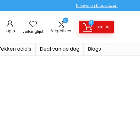
Nieuws en blogs lezen
0
0
€
0.00
Login
Vergelijken
verlanglijst
ekkerradio’s
Deal van de dag
Blogs