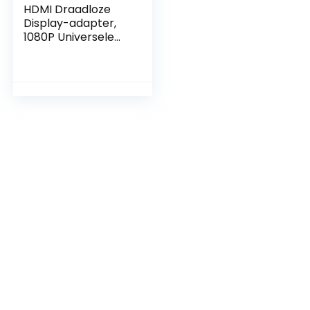
HDMI Draadloze
Display-adapter,
1080P Universele
HDMI Draadloze
Display-ontvanger,
Schermsynchronis
atie, Dual-band
WiFi-display-
ontvanger voor
Projectoren
Monitoren HDTV