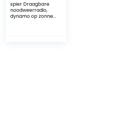
spier Draagbare
noodweerradio,
dynamo op zonne-
energie,
handslinger-radio
met led-zaklamp,
SOS-alarm, 1000
mAh
accuvermogen, 1 W
leeslamp, met
USB-aansluiting
voor wandelen,
kamperen, outdoor
en noodgevallen