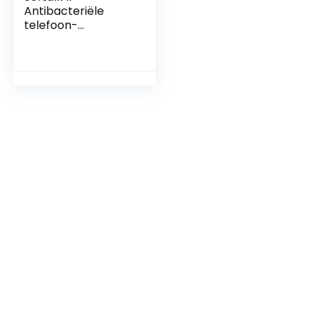
Antibacteriële
telefoon-
schoudersteun,
vaste
telefoonaccessoire
voor kantoor met
antislip Ergo-Grip
kussen en
zelfklevende tape-
bevestiging,
houtskool