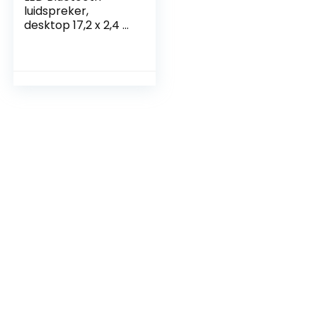
luidspreker,
desktop 17,2 x 2,4 x
2,2 inch
computerluidsprek
ers voor tv