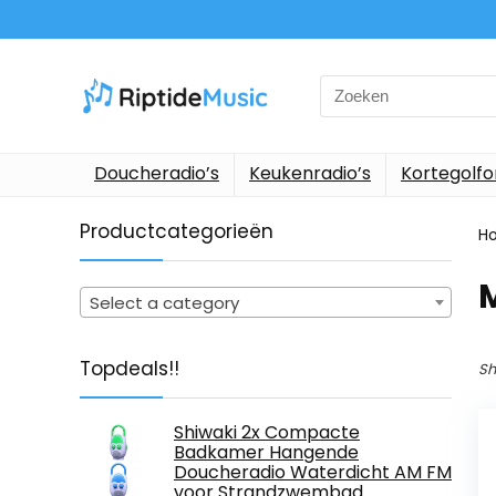
Search
for:
Doucheradio’s
Keukenradio’s
Kortegolf
Productcategorieën
H
Select a category
Topdeals!!
Sh
Shiwaki 2x Compacte
Badkamer Hangende
Doucheradio Waterdicht AM FM
voor Strandzwembad