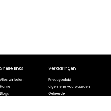
Snelle links
Verklaringen
Alles winkelen
Privacybeleid
Home
algemene voorwaarden
Blogs
Gelieerde
openbaarmaking
Overzicht
Onze webshops