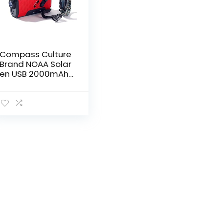
Compass Culture
Brand NOAA Solar
en USB 2000mAh
weerradio,
energiebank,
telefoonoplader
en led-zaklamp
met SOS-
overleven met
vuurstarterfluitje