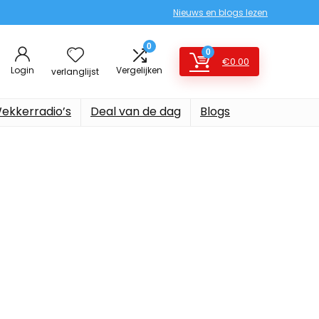
Nieuws en blogs lezen
0
0
€
0.00
Login
Vergelijken
verlanglijst
ekkerradio’s
Deal van de dag
Blogs