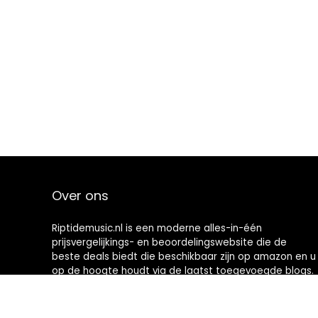
Over ons
Riptidemusic.nl is een moderne alles-in-één
prijsvergelijkings- en beoordelingswebsite die de
beste deals biedt die beschikbaar zijn op amazon en u
op de hoogte houdt via de laatst toegevoegde blogs.
Alle afbeeldingen zijn auteursrechtelijk beschermd
door hun respectievelijke eigenaren. Alle geciteerde
inhoud is afgeleid van hun respectievelijke bronnen.