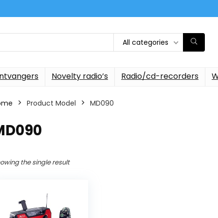
All categories
ontvangers
Novelty radio’s
Radio/cd-recorders
W
ome
Product Model
‎MD090
‎MD090
owing the single result