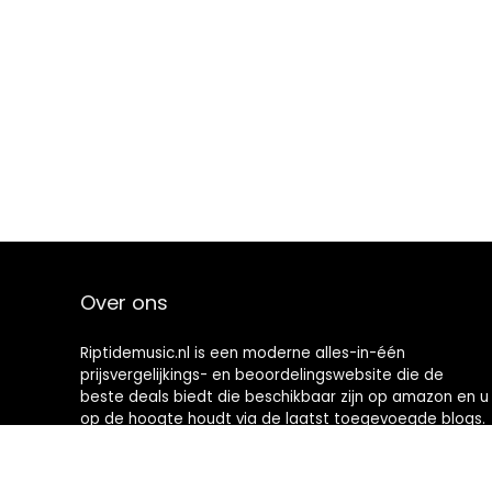
Over ons
Riptidemusic.nl is een moderne alles-in-één
prijsvergelijkings- en beoordelingswebsite die de
beste deals biedt die beschikbaar zijn op amazon en u
op de hoogte houdt via de laatst toegevoegde blogs.
Alle afbeeldingen zijn auteursrechtelijk beschermd
door hun respectievelijke eigenaren. Alle geciteerde
inhoud is afgeleid van hun respectievelijke bronnen.