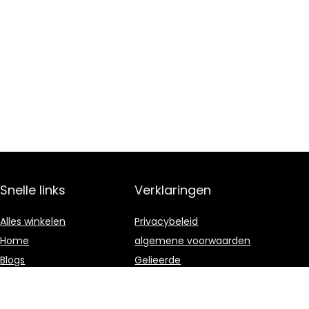
Snelle links
Verklaringen
Alles winkelen
Privacybeleid
Home
algemene voorwaarden
Blogs
Gelieerde
openbaarmaking
Overzicht
Onze webshops