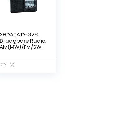
XHDATA D-328
Draagbare Radio,
AM(MW)/FM/SW
Kleine Batterij
Radio, MP3 speler,
Mini Pocket
Transistor Radio
met oplaadbare
batterij(BL5C)