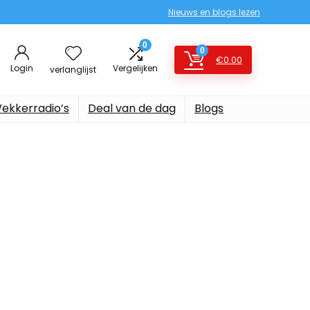
Nieuws en blogs lezen
0
0
€
0.00
Login
Vergelijken
verlanglijst
ekkerradio’s
Deal van de dag
Blogs