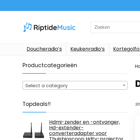
Search
for:
Doucheradio’s
Keukenradio’s
Kortegolf
Productcategorieën
H
‎
Select a category
Topdeals!!
Sh
Hdmi-zender en -ontvanger,
Hd-extender-
converteradapter voor
Thuisbioscoop Hdtv-projector,