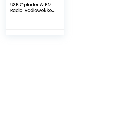
USB Oplader & FM
Radio, Radiowekker
Digitaal, Alarm
Clock Dimbaar
Display met 5
Stappen en Dual
Alarm (Zwart)