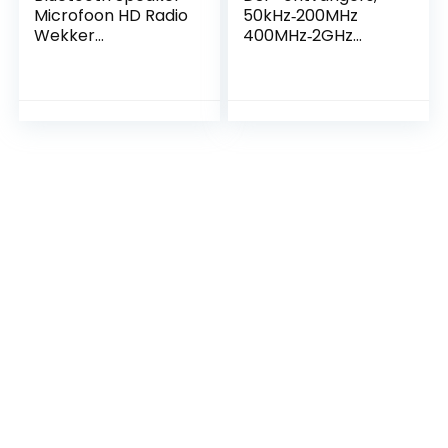
Microfoon HD Radio
50kHz‑200MHz
Wekker
400MHz‑2GHz
Luidspreker
radio-ontvanger
Multifunctioneel
UHF-opslag voor
Huis Faux Wood
thuisbioscoop voor
Elegant
opnamestudio