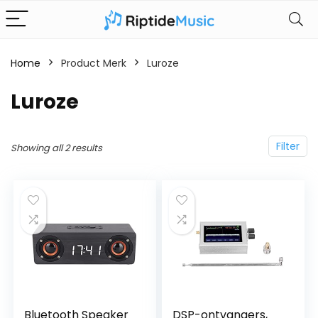
Home
Product Merk
‎Luroze
‎Luroze
Filter
Showing all 2 results
Bluetooth Speaker
DSP-ontvangers,