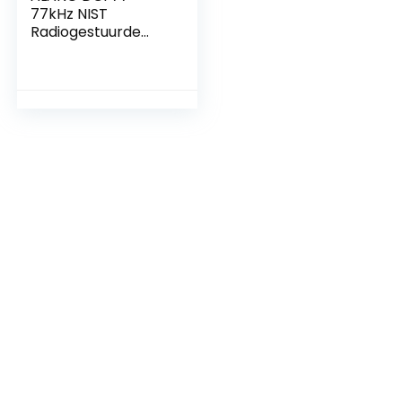
77kHz NIST
Radiogestuurde
Klok Modules, 30dB
High Gain Atomic
Clock Ontvanger
Module, 100mm
Antenne 1.2 tot 5V
Bedrijfsspanning
voor Radio/Radio
Wekker/Timer