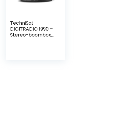
TechniSat
DIGITRADIO 1990 –
Stereo-boombox
met DAB+/FM-
radio en CD-speler
(Bluetooth-
audiostreaming,
hoofdtelefoonaansl
uiting, USB, AUX in,
oplaadfunctie, klok,
2 x 1,5 watt
uitgangsvermogen
) zwart