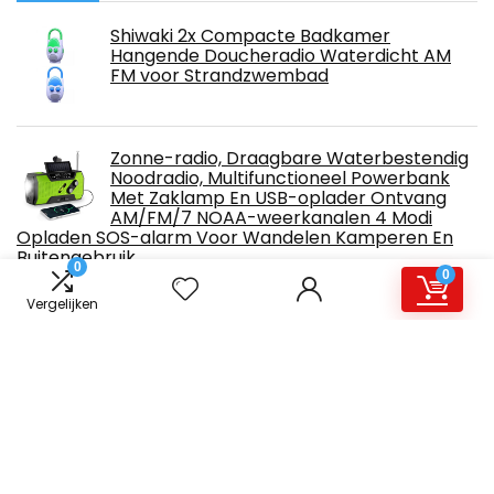
Shiwaki 2x Compacte Badkamer
Hangende Doucheradio Waterdicht AM
FM voor Strandzwembad
Zonne-radio, Draagbare Waterbestendig
Noodradio, Multifunctioneel Powerbank
Met Zaklamp En USB-oplader Ontvang
AM/FM/7 NOAA-weerkanalen 4 Modi
Opladen SOS-alarm Voor Wandelen Kamperen En
Buitengebruik
0
0
Vergelijken
Software Radio-ontvanger, MSI001 Chip
USB-aansluiting DSP-ontvangers AM SSB
NFM WFM met antenne voor
thuisbioscoop voor opnamestudio
1080P Mediaspeler, met HD HDMI DVI AV
VGA-uitgang voor JPEG BMP GIF PNG met