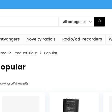
All categories
ontvangers
Novelty radio’s
Radio/cd-recorders
W
ome
Product Kleur
‎Popular
Popular
owing all 8 results