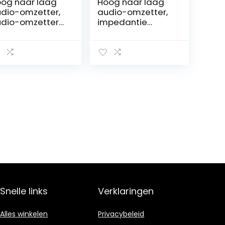
og naar laag
Hoog naar laag
dio-omzetter,
audio-omzetter,
dio-omzetter
impedantie
FI-
converte snelle
luidskwaliteit
warmteafvoer
or dvd voor
Audio-omzetter
ssettespeler
voor
cassettespeler
voor dvd voor
auto
Snelle links
Verklaringen
Alles winkelen
Privacybeleid