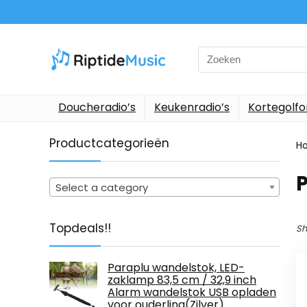
Search
for:
Doucheradio’s
Keukenradio’s
Kortegolf
Productcategorieën
H
‎
Select a category
Topdeals!!
Sh
Paraplu wandelstok, LED-
zaklamp 83,5 cm / 32,9 inch
Alarm wandelstok USB opladen
voor ouderling(Zilver)