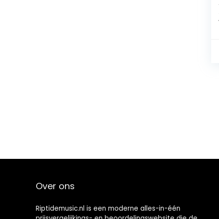
Over ons
Riptidemusic.nl is een moderne alles-in-één
prijsvergelijkings- en beoordelingswebsite die de