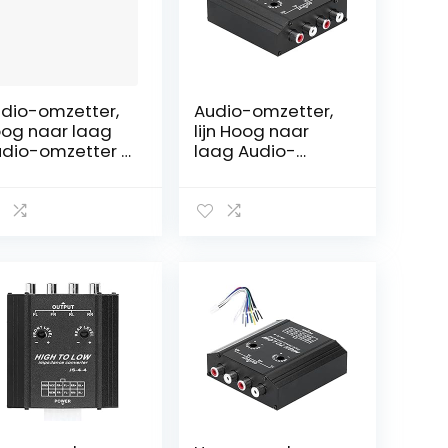
dio-omzetter,
Audio-omzetter,
og naar laag
lijn Hoog naar
dio-omzetter -
laag Audio-
jn met 15 cm
omzetter Snelle
eciale lijn voor
warmteafvoer
to voor
voor
ssettespeler
cassettespeler
or dvd
voor auto voor
dvd