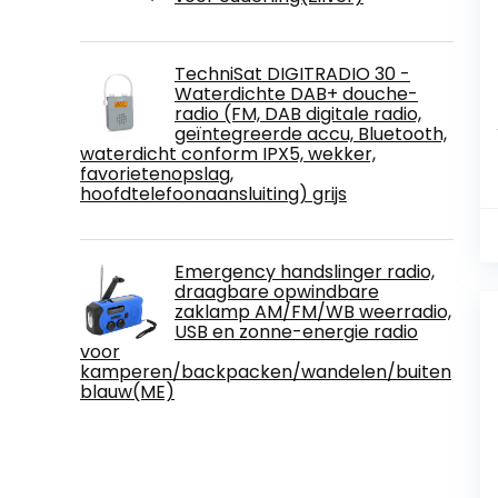
TechniSat DIGITRADIO 30 -
Waterdichte DAB+ douche-
radio (FM, DAB digitale radio,
geïntegreerde accu, Bluetooth,
waterdicht conform IPX5, wekker,
favorietenopslag,
hoofdtelefoonaansluiting) grijs
Emergency handslinger radio,
draagbare opwindbare
zaklamp AM/FM/WB weerradio,
USB en zonne-energie radio
voor
kamperen/backpacken/wandelen/buiten
blauw(ME)