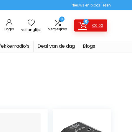
Nieuws en blogs lezen
0
0
€
0.00
Login
Vergelijken
verlanglijst
ekkerradio’s
Deal van de dag
Blogs