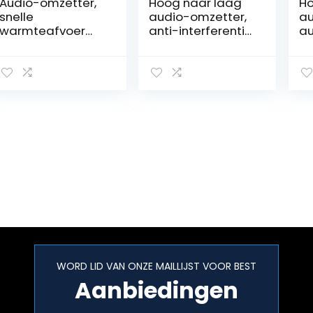
Audio-omzetter,
Hoog naar laag
Ho
snelle
audio-omzetter,
au
warmteafvoer
anti-interferentie
au
Hoog naar laag
audio-omzetter
HI
Audio-omzetter
met 15 cm
ge
Ruisonderdrukkin
speciale lijn voor
vo
g voor
cassettespeler
ca
cassettespeler
voor dvd
voor dvd
WORD LID VAN ONZE MAILLIJST VOOR BEST
Aanbiedingen