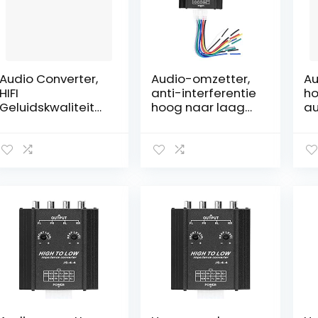
Audio Converter,
Audio-omzetter,
Au
HIFI
anti-interferentie
ho
Geluidskwaliteit
hoog naar laag
au
Hoog naar Laag
audio-omzetter
li
Audio Converter
voor dvd voor
sp
met 15CM
cassettespeler
au
Dedicated Line
ca
voor DVD voor
vo
Cassettespeler
voor Auto