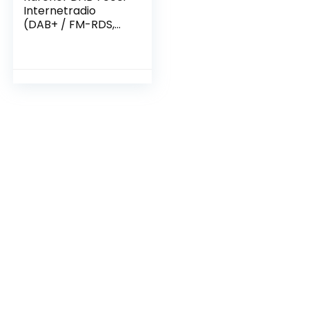
Internetradio
(DAB+ / FM-RDS,
WLAN & Bluetooth,
USB-aansluiting,
AUX-IN, wekker
met dual-alarm)
zwart