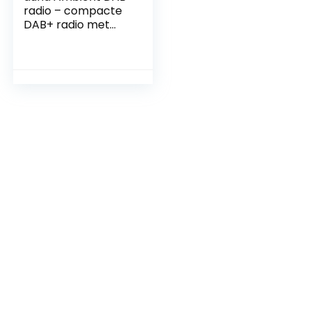
radio – compacte
DAB+ radio met
Bluetooth
streaming: versie
5.0 met A2DP
support, radio:
DAB/DAB+/FM
tuner, Bluetooth
radio met LCD
display, AUX-In,
hout-look zwart