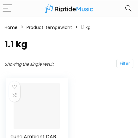
Home
Product Itemgewicht
‎1.1 kg
‎1.1 kg
Filter
Showing the single result
auna Ambient DAB