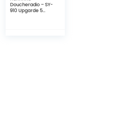
Doucheradio – SY-
910 Upgarde 5
Niveau
Waterdichte AM
FM Compacte
Douche Radio
Ingebouwde
Luidspreker Audio,
Thuis Badkamer
Relax Accessoires
Draadloze
Mediaspeler
(Blauw)