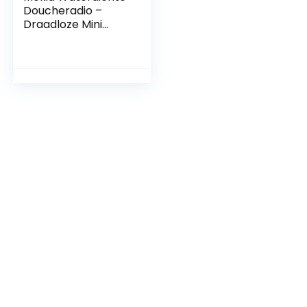
Doucheradio –
Draadloze Mini
Draagbare Douche
Radio Speaker met
USB en TF
Kaartpoort & 96-
bit Hoge Definitie