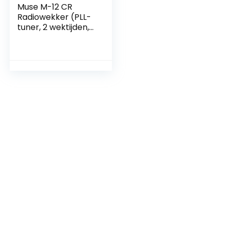
Muse M-12 CR
Radiowekker (PLL-
tuner, 2 wektijden,
1,5 cm (0,6 inch)
rood led-display)
zwart