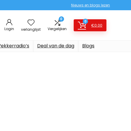
Nieuws en blogs lezen
0
0
€
0.00
Login
Vergelijken
verlanglijst
ekkerradio’s
Deal van de dag
Blogs