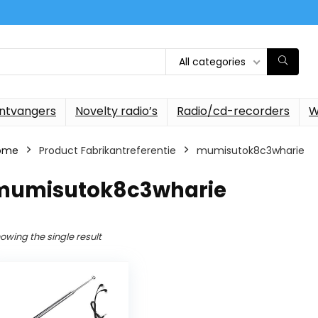
All categories
ontvangers
Novelty radio’s
Radio/cd-recorders
W
ome
Product Fabrikantreferentie
‎mumisutok8c3wharie
‎mumisutok8c3wharie
owing the single result