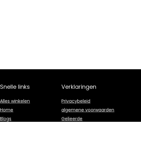
Snelle links
Verklaringen
Alles winkelen
Privacybeleid
Home
algemene voorwaarden
Blogs
Gelieerde
openbaarmaking
Overzicht
Onze webshops