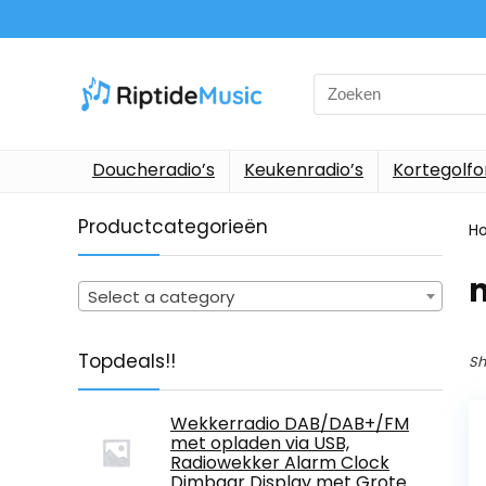
Search
for:
Doucheradio’s
Keukenradio’s
Kortegolf
Productcategorieën
H
Select a category
Topdeals!!
Sh
Wekkerradio DAB/DAB+/FM
met opladen via USB,
Radiowekker Alarm Clock
Dimbaar Display met Grote