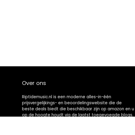
Over ons
Riptidemusic.nl is een moderne alles-in-één
prijsvergelijkings- en beoordelingswebsite die de
beste deals biedt die beschikbaar zijn op amazon en u
op de hoogte houdt via de laatst toegevoegde blogs.
Alle afbeeldingen zijn auteursrechtelijk beschermd
door hun respectievelijke eigenaren. Alle geciteerde
inhoud is afgeleid van hun respectievelijke bronnen.