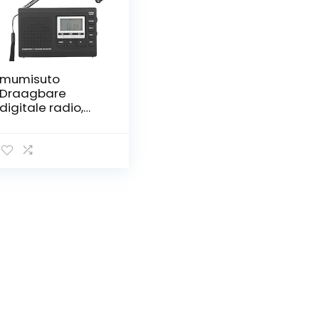
mumisuto
Draagbare
digitale radio,
HRD 310 radio,
mini-stereo
FM/MW/SW-
ontvanger met
digitale klok 3,5
mm
hoofdtelefoon
voor wandelen en
wandelen