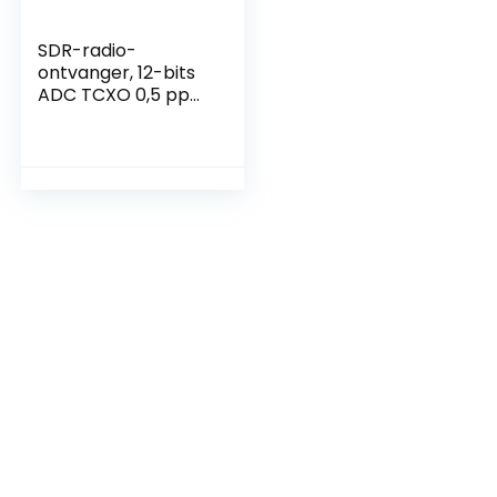
SDR-radio-
ontvanger, 12-bits
ADC TCXO 0,5 ppm
Hoge gevoeligheid
10 kHz-2 GHz
Radio-ontvanger
voor HF UHF VHF
FM AM