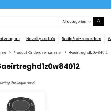
All categories
ontvangers
Novelty radio’s
Radio/cd-recorders
W
ome
Product Onderdeelnummer
‎Gaeirtreghd1z0w84012
‎Gaeirtreghd1z0w84012
owing the single result