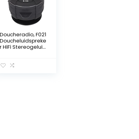
Doucheradio, F021
Doucheluidspreke
r HiFi Stereogeluid
IP67 Waterdichte
diepe bas voor
badkamer