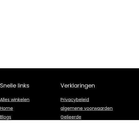
Snelle links
Verklaringen
Alles winkelen
Privacybeleid
Home
algemene voorwaarden
Blogs
Gelieerde
openbaarmaking
Overzicht
Onze webshops