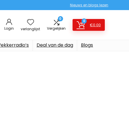
Nieuws en blogs lezen
0
0
€
0.00
Login
Vergelijken
verlanglijst
ekkerradio’s
Deal van de dag
Blogs