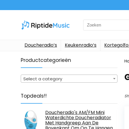
Search
for:
Doucheradio’s
Keukenradio’s
Kortegolf
Productcategorieën
H
Select a category
Topdeals!!
Sh
Doucheradio's AM/FM Mini
Waterdichte Doucheradiator
Met Handgreep Aan De
Bovenkant Om Op Te Hangen