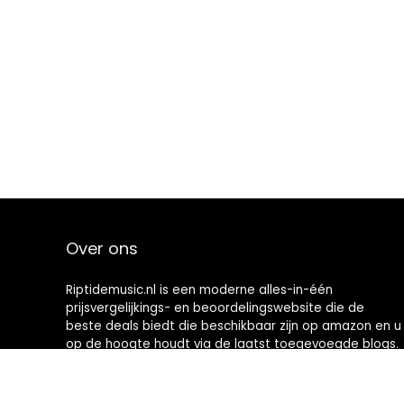
Over ons
Riptidemusic.nl is een moderne alles-in-één
prijsvergelijkings- en beoordelingswebsite die de
beste deals biedt die beschikbaar zijn op amazon en u
op de hoogte houdt via de laatst toegevoegde blogs.
Alle afbeeldingen zijn auteursrechtelijk beschermd
door hun respectievelijke eigenaren. Alle geciteerde
inhoud is afgeleid van hun respectievelijke bronnen.