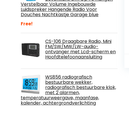
Verstelbaar Volume Ingebouwde
Luidspreker Hangende Radio Voor
Douches Nachtkastje Garage blue
Free!
CS-106 Draagbare Radio, Mini
FM/SW/MW/LW-audio-
ontvanger met Lcd-scherm en
Hoofdtelefoonaansluiting
WS856 radiografisch
bestuurbare wekker,
radiografisch bestuurbare klok,
met 2 alarmen,
temperatuurweergave, maanfase,
kalender, achtergrondverlichting