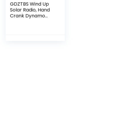
GDZTBS Wind Up
Solar Radio, Hand
Crank Dynamo
Zelfaangedreven
AM FM NOAA
Emergency Radio
met LED Zaklamp
Power Bank
Telefoon Oplader
voor Huishouden,
Outdoor Camping,
Wandelen