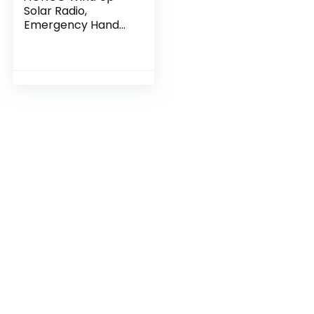
Solar Radio,
Emergency Hand
Crank Radio met
Telefoon Oplader
Draagbare Weer
Radio AM/FM
Zaklamp SOS
Alarm
Hoofdtelefoon
Jack Groot Lcd-
scherm voor
Outdoor Camping
Survival