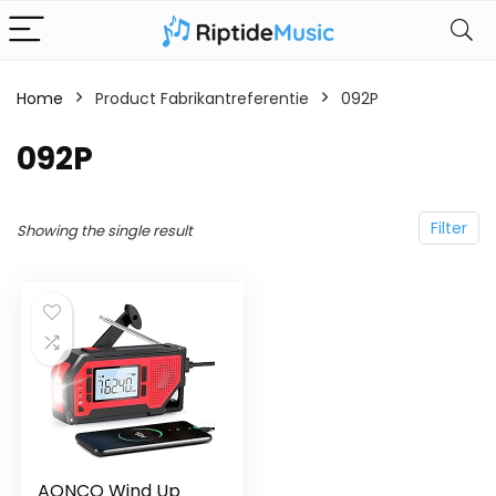
Home
Product Fabrikantreferentie
‎092P
‎092P
Filter
Showing the single result
AONCO Wind Up