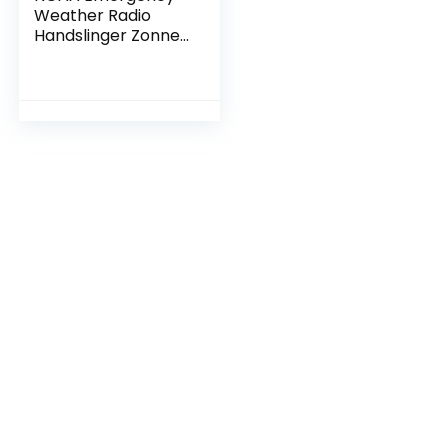
Weather Radio
Handslinger Zonne-
energie, USB
Opladen Survival
Radio AM FM-radio
met Zaklamp, SOS-
alarm, Mobiele
Telefoonoplader
voor Buiten,
Wandelen of
Kamperen