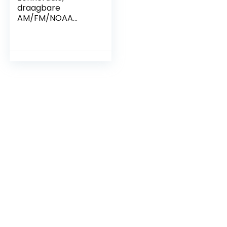
draagbare
AM/FM/NOAA
zwengelradio,
handslinger, radio,
USB, noodradio,
dynamo met 2000
mAh oplaadbare
batterij, weerradio
met led-zaklamp
en powerbank voor
noodgevallen,
outdoor