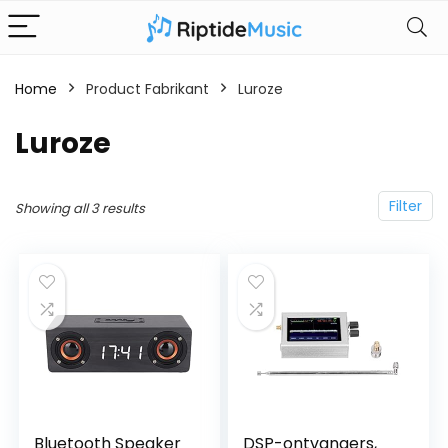
Home
Product Fabrikant
‎Luroze
‎Luroze
Filter
Showing all 3 results
Bluetooth Speaker
DSP-ontvangers,