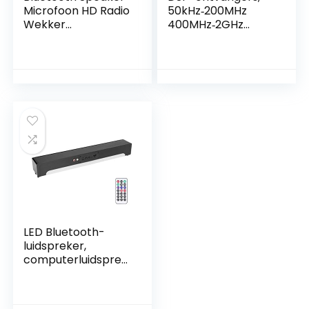
Microfoon HD Radio
50kHz‑200MHz
Wekker
400MHz‑2GHz
Luidspreker
radio-ontvanger
Multifunctioneel
UHF-opslag voor
Huis Faux Wood
thuisbioscoop voor
Elegant
opnamestudio
LED Bluetooth-
luidspreker,
computerluidsprek
er Kleur
veranderend licht
Plug en Play-