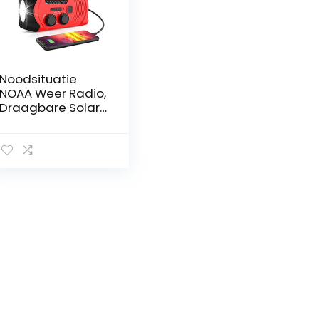
Noodsituatie
NOAA Weer Radio,
Draagbare Solar
Hand Crank
WB/AM/FM Radio,
met LED Zaklamp,
2000mAh Power
Bank en SOS
Alarm, USB
Mobiele Telefoon
Oplader