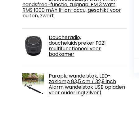
handsfree-functie, zuignap, FM 3 Watt
RMS 1000 mAh li-ion-accu, geschikt voor
buiten, zwart
Doucheradio,
doucheluidspreker F021
multifunctioneel voor
badkamer
Paraplu wandelstok, LED-
zaklamp 83,5 cm / 32,9 inch
Alarm wandelstok USB opladen
voor ouderling(Zilver)