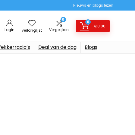
Nieuws en blogs lezen
0
0
€
0.00
Login
Vergelijken
verlanglijst
ekkerradio’s
Deal van de dag
Blogs