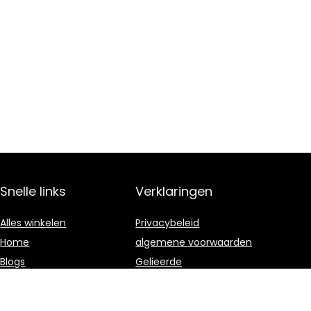
Snelle links
Verklaringen
Alles winkelen
Privacybeleid
Home
algemene voorwaarden
Blogs
Gelieerde
openbaarmaking
Overzicht
Onze webshops