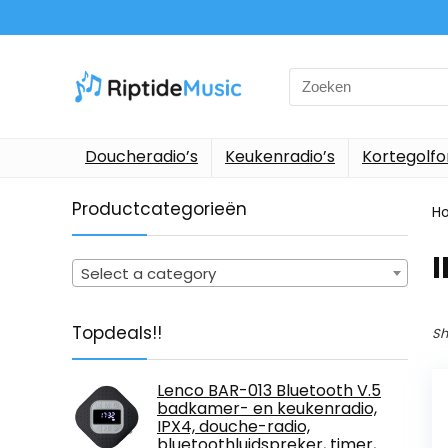
Search
for:
Doucheradio’s
Keukenradio’s
Kortegolf
Productcategorieën
H
‎
Select a category
Topdeals!!
Sh
Lenco BAR-013 Bluetooth V.5
badkamer- en keukenradio,
IPX4, douche-radio,
bluetoothluidspreker, timer,