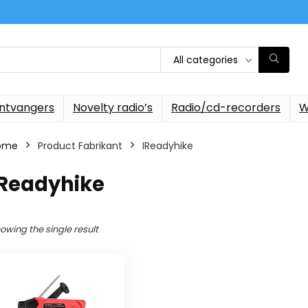
All categories
ontvangers
Novelty radio’s
Radio/cd-recorders
W
ome
Product Fabrikant
‎IReadyhike
IReadyhike
owing the single result