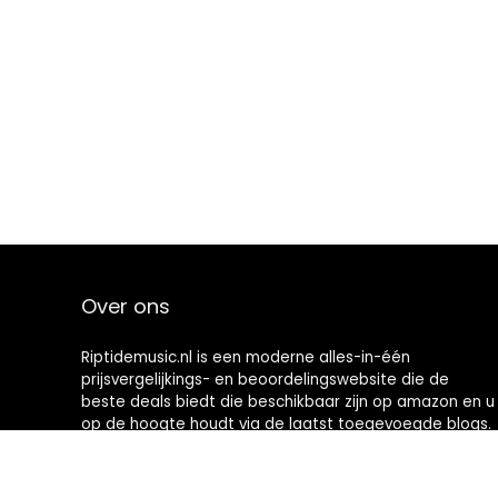
Over ons
Riptidemusic.nl is een moderne alles-in-één
prijsvergelijkings- en beoordelingswebsite die de
beste deals biedt die beschikbaar zijn op amazon en u
op de hoogte houdt via de laatst toegevoegde blogs.
Alle afbeeldingen zijn auteursrechtelijk beschermd
door hun respectievelijke eigenaren. Alle geciteerde
inhoud is afgeleid van hun respectievelijke bronnen.