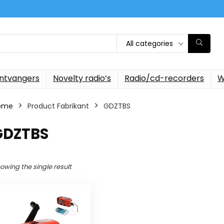
All categories
ontvangers
Novelty radio’s
Radio/cd-recorders
W
ome
Product Fabrikant
‎GDZTBS
‎GDZTBS
owing the single result