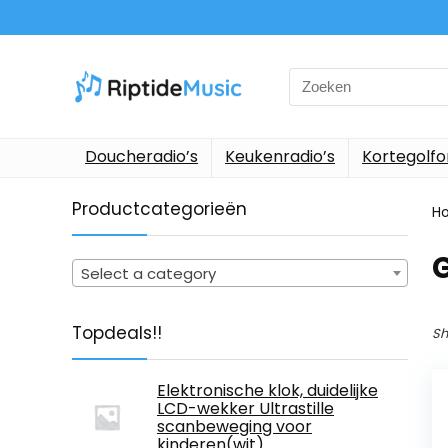
Search
for:
Doucheradio’s
Keukenradio’s
Kortegolf
Productcategorieën
H
Select a category
Topdeals!!
Sh
Elektronische klok, duidelijke
LCD-wekker Ultrastille
scanbeweging voor
kinderen(wit)