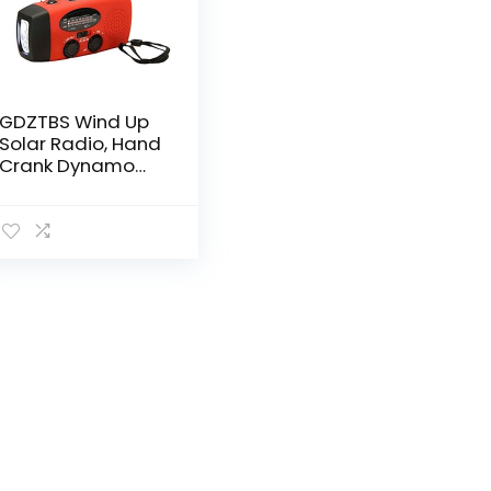
GDZTBS Wind Up
Solar Radio, Hand
Crank Dynamo
Zelfaangedreven
AM FM NOAA
Emergency Radio
met LED Zaklamp
Power Bank
Telefoon Oplader
voor Huishouden,
Outdoor
Camping,
Wandelen