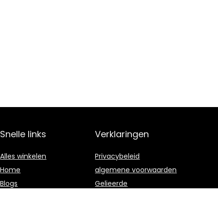
Snelle links
Verklaringen
Alles winkelen
Privacybeleid
Home
algemene voorwaarden
Blogs
Gelieerde
openbaarmaking
Overzicht
Onze webshops