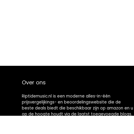
Over ons
Riptidemusic.nl is een moderne alles-in-één
prijsvergelijkings- en beoordelingswebsite die de
beste deals biedt die beschikbaar zijn op amazon en u
op de hoogte houdt via de laatst toegevoegde blogs.
Alle afbeeldingen zijn auteursrechtelijk beschermd
door hun respectievelijke eigenaren. Alle geciteerde
inhoud is afgeleid van hun respectievelijke bronnen.