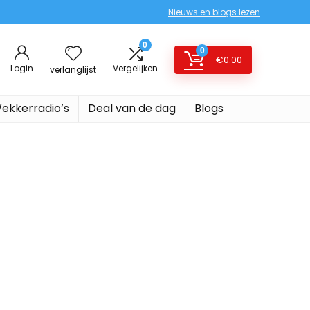
Nieuws en blogs lezen
0
0
€
0.00
Login
Vergelijken
verlanglijst
ekkerradio’s
Deal van de dag
Blogs