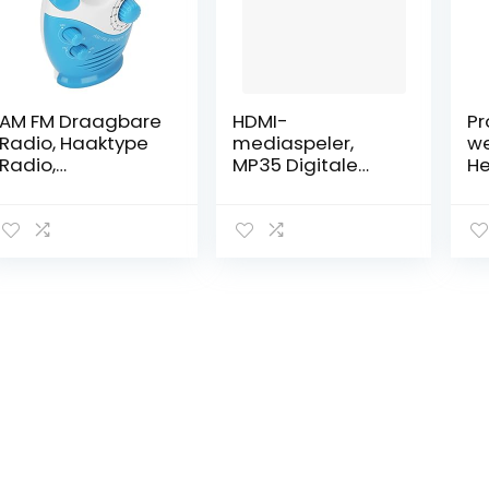
AM FM Draagbare
HDMI-
Pr
Radio, Haaktype
mediaspeler,
we
Radio,
MP35 Digitale
He
Ingebouwde
Mediaspeler
us
Luidspreker,
3840 X 2160 4K
Al
Waterdicht
30Hz Videospeler
ra
Ontwerp, AM 530-
4-weg
mu
1710KHZ, FM 88-
Uitvoerondersteu
Z
108MHz, voor
ning 32G-
er
Douche, Buiten,
geheugenkaart
pl
Thuis
HDMI/AV/VGA/US
vo
B(EU-stekker)
V