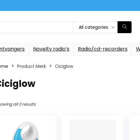
All categories
ontvangers
Novelty radio’s
Radio/cd-recorders
W
ome
Product Merk
‎Ciciglow
Ciciglow
owing all 3 results