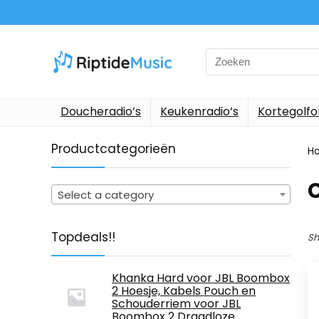
Search
for:
Doucheradio’s
Keukenradio’s
Kortegolf
Productcategorieën
H
‎
Select a category
Topdeals!!
Sh
Khanka Hard voor JBL Boombox
2 Hoesje, Kabels Pouch en
Schouderriem voor JBL
Boombox 2 Draadloze