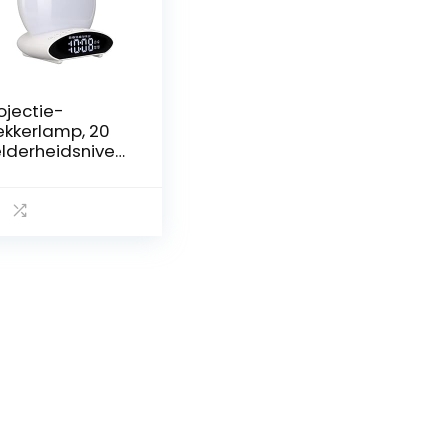
ojectie-
kkerlamp, 20
lderheidsnivea
, Dubbele
armen, FM-
dio, USB-
ziekspeler,
onsopgangwekk
, Plug-and-
ay, Geschikt
or Mannen,
rouwen