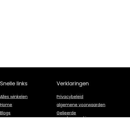
Snelle links
Verklaringen
Alles winkelen
Privacybeleid
Home
algemene voorwaarden
Blogs
Gelieerde
openbaarmaking
Overzicht
Onze webshops