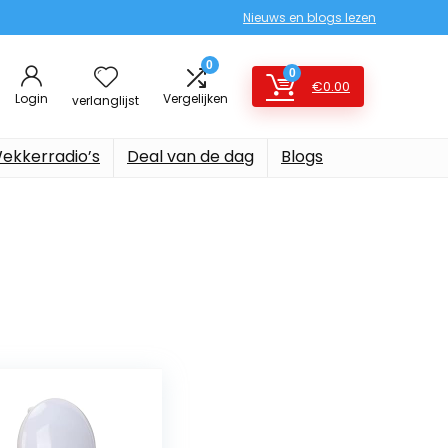
Nieuws en blogs lezen
0
0
€
0.00
Login
Vergelijken
verlanglijst
ekkerradio’s
Deal van de dag
Blogs