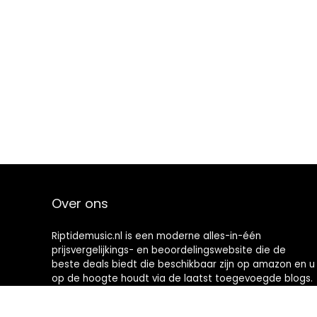
Over ons
Riptidemusic.nl is een moderne alles-in-één
prijsvergelijkings- en beoordelingswebsite die de
beste deals biedt die beschikbaar zijn op amazon en u
op de hoogte houdt via de laatst toegevoegde blogs.
Alle afbeeldingen zijn auteursrechtelijk beschermd
door hun respectievelijke eigenaren. Alle geciteerde