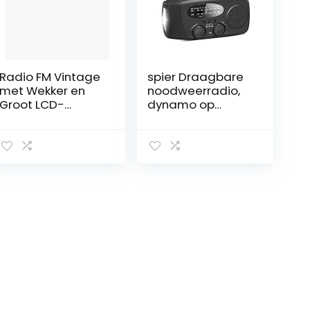
Radio FM Vintage
spier Draagbare
met Wekker en
noodweerradio,
Groot LCD-
dynamo op
scherm (Groen)
zonne-energie,
handslinger-
radio met led-
zaklamp, SOS-
alarm, 1000 mAh
accuvermogen, 1
W leeslamp, met
USB-aansluiting
voor wandelen,
kamperen,
outdoor en
noodgevallen