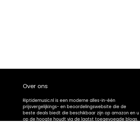
Over ons
Riptidemusic.nl is een moderne alles-in-één
prijsvergelijkings- en beoordelingswebsite die de
beste deals biedt die beschikbaar zijn op amazon en u
op de hoogte houdt via de laatst toegevoegde blogs.
Alle afbeeldingen zijn auteursrechtelijk beschermd
door hun respectievelijke eigenaren. Alle geciteerde
inhoud is afgeleid van hun respectievelijke bronnen.