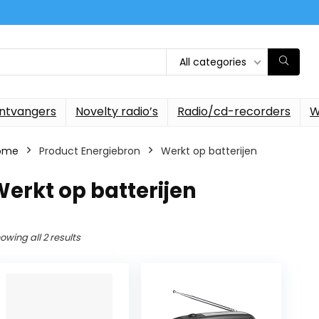
All categories
ontvangers
Novelty radio’s
Radio/cd-recorders
W
ome
Product Energiebron
‎Werkt op batterijen
Werkt op batterijen
owing all 2 results