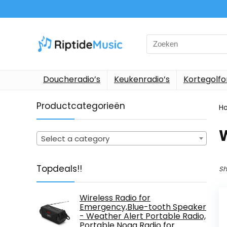
Search
for:
Doucheradio’s
Keukenradio’s
Kortegolf
Productcategorieën
H
‎
Select a category
Topdeals!!
Sh
Wireless Radio for
Emergency,Blue-tooth Speaker
- Weather Alert Portable Radio,
Portable Noaa Radio for