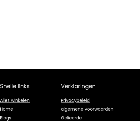
Snelle links
Verklaringen
Alles winkelen
Privacybeleid
Home
algemene voorwaarden
Blogs
Gelieerde
openbaarmaking
Overzicht
Onze webshops