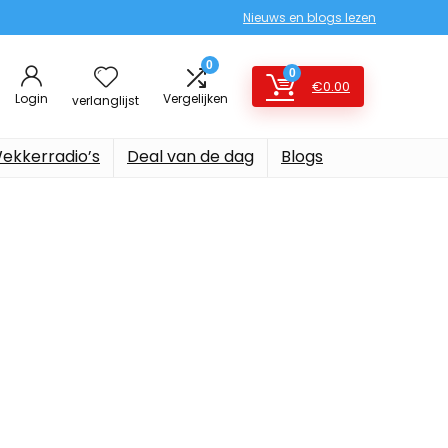
Nieuws en blogs lezen
0
0
€
0.00
Login
Vergelijken
verlanglijst
ekkerradio’s
Deal van de dag
Blogs