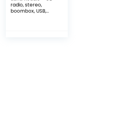
radio, stereo,
boombox, USB,
MP3, FM-
radiotuner,
Bluetooth 2.1, LED-
verlichting, 2 x 1,5 W
RMS-voeding,
netvoeding en
batterijvoeding, wit